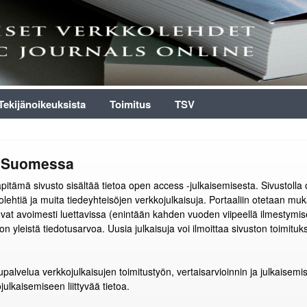
Tekijänoikeuksista
Toimitus
TSV
iä Suomessa
pitämä sivusto sisältää tietoa open access -julkaisemisesta. Sivustolla o
olehtiä ja muita tiedeyhteisöjen verkkojulkaisuja. Portaaliin otetaan muka
ka ovat avoimesti luettavissa (enintään kahden vuoden viipeellä ilmestym
 on yleistä tiedotusarvoa. Uusia julkaisuja voi ilmoittaa sivuston toimitu
supalvelua verkkojulkaisujen toimitustyön, vertaisarvioinnin ja julkaisem
ulkaisemiseen liittyvää tietoa.