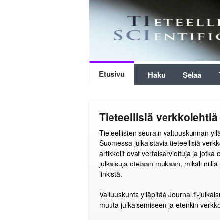
Etusivu
Haku
Selaa
Tieteellisiä verkkoleht
Tieteellisten seurain valtuuskunnan yllä
Suomessa julkaistavia tieteellisiä verkk
artikkelit ovat vertaisarvioituja ja jot
julkaisuja otetaan mukaan, mikäli niillä
linkistä.
Valtuuskunta ylläpitää Journal.fi-julkai
muuta julkaisemiseen ja etenkin verkkoj