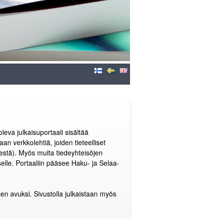
leva julkaisuportaali sisältää
an verkkolehtiä, joiden tieteelliset
isestä). Myös muita tiedeyhteisöjen
kselle. Portaaliin pääsee Haku- ja Selaa-
isen avuksi. Sivustolla julkaistaan myös