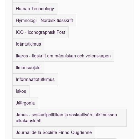
Human Technology
Hymnologi - Nordisk tidsskrift
ICO - Iconographisk Post
Idäntutkimus
Ikaros - tidskrift om människan och vetenskapen
Ilmansuojelu
Informaatiotutkimus
Iskos
J@rgonia
Janus - sosiaalipolitiikan ja sosiaalityön tutkimuksen
aikakauslehti
Journal de la Société Finno-Ougrienne