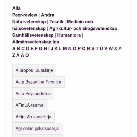
Alla
Peer-review
|
Andra
Naturvetenskap
|
Teknik
|
Medicin och
hälsovetenskap
|
Agrikultur- och skogsvetenskap
|
Samhällsvetenskap
|
Humaniora
|
Allmänsvetenskapliga
A
B
C
D
E
F
G
H
I
J
K
L
M
N
O
P
Q
R
S
T
U
V
W
X
Y
Z
Å
Ä
Ö
A propos -uutiskirje
Acta Byzantina Fennica
Acta Psychedelica
AFinLA-teema
AFinLAn vuosikirja
Agricolan julkaisusarja