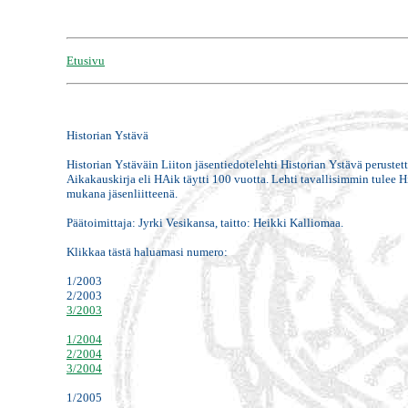
Etusivu
Historian Ystävä
Historian Ystäväin Liiton jäsentiedotelehti Historian Ystävä perustetti
Aikakauskirja eli HAik täytti 100 vuotta. Lehti tavallisimmin tulee H
mukana jäsenliitteenä.
Päätoimittaja: Jyrki Vesikansa, taitto: Heikki Kalliomaa.
Klikkaa tästä haluamasi numero:
1/2003
2/2003
3/2003
1/2004
2/2004
3/2004
1/2005